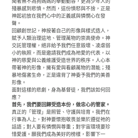
聞者無不為狗媽媽的舉動動容，更為少年人的
殘暴感到悲憤。然而，這份憤怒與不捨，正是
神起初放在我們心中的正義感與憐憫心在發
聲。
回顧創世記，神按著自己的形像與樣式造人，
賦予人類治理這地、管理萬物的崇高使命。神
交託管理權，絕非給予我們任意毀壞、凌虐弱
小的執照，而是邀請我們成為祂愛的代表，以
神的慈愛與公義維護受造世界的秩序。人心本
帶著神的形像，擁有愛與看顧萬物的潛能；殘
暴地傷害生命，正是違背了神委予我們的美善
形像。
面對這樣的悲劇，身為基督徒，我們該如何回
應？
首先，我們要回歸受造本份，做忠心的管家。
真正的「管理」是照管、守護與培育。我們在
行事為人上，對神要懷抱敬畏並樂於遵從祂的
話語；對人要有憐憫與尊重；對宇宙環境要珍
惜愛護。願我們成為美好的榜樣，影響下一