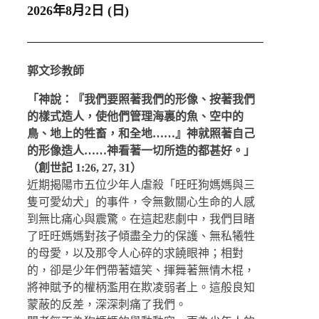
2026年8月2日 (日)
郭文珍教師
「神說：『我們要照著我們的形像、按著我們
的樣式造人，使他們管理海裏的魚、空中的
鳥、地上的牲畜，和全地……』神就照著自己
的形像造人……神看著一切所造的都甚好。」
（創世記 1:26, 27, 31）
近期揭陽市五位少年人虐殺「旺旺狗媽媽與三
隻可愛幼犬」的事件，令無數關心生命的人感
到無比痛心與震驚。在這起悲劇中，我們目睹
了旺旺媽媽對孩子傾盡全力的保護、無私犧牲
的母愛，以及那令人心碎的求饒眼神；相對
的，卻是少年們帶著嬉笑、揮舞著無情木棍，
將神賦予的權柄濫用在欺凌弱者上。這般良知
蒙蔽的反差，深深刺痛了我們。