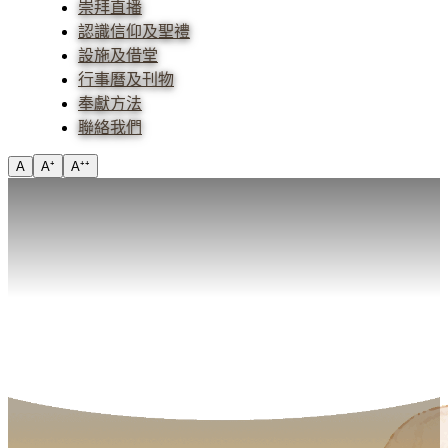
崇拜直播
認識信仰及聖禮
設施及借堂
行事曆及刊物
奉獻方法
聯絡我們
A
A⁺
A⁺⁺