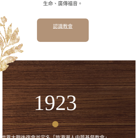
生命、廣傳福音。
認識教會
1923
會並定名「旅港潮人中華基督教會」
遷至皇后大