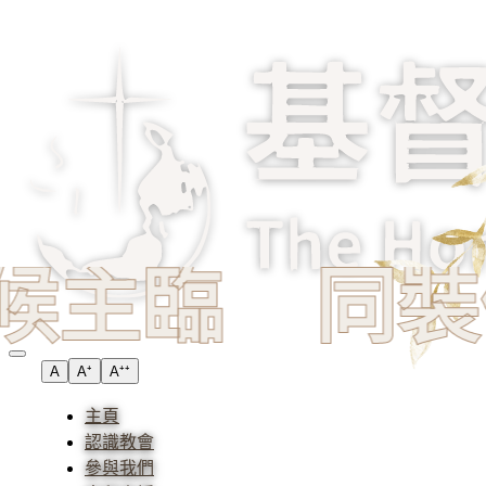
臨
同裝備・
A
A⁺
A⁺⁺
主頁
認識教會
參與我們