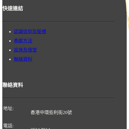
快速連結
認識信仰及聖禮
奉獻方法
設施及借堂
聯絡資料
聯絡資料
地址
:
香港中環些利街20號
電話
: