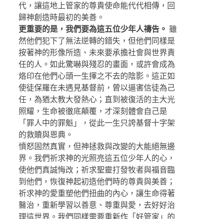
代，讓這地上管家的尊貴使命能代代相傳，回
歸神創造時最初的美善。
更重要的是，我們要為這五位少年人禱告。
雖
然他們犯下了無法逆轉的錯失，但他們同樣是
按著神的形像所造、未來要承擔社會與世界責
任的人。如此驚嚇與殘忍的畫面，或許會成為
烙印在他們心頭一生揮之不去的陰影。這正如
使徒保羅在未遇見基督前，曾以逼害信徒為己
任，為猶太教大發熱心；直到被復活的主大光
照耀，生命被徹底顛覆，才深刻體會自己是
「罪人中的罪魁」，從此一生只誇基督十字架
的救贖與恩典。
憤怒固然真實，但神拯救與改變的大能絕無邊
界。我們祈求神的光照亮這五位少年人的心，
使他們真誠悔改；祈求聖靈打發牧者與福音臨
到他們，恢復神起初造他們時的尊貴與美善；
祈求神的愛重塑他們扭曲的內心，讓生命得著
醫治，重新學習以善意、尊重與愛，去好好治
理這世界。我們同樣需要重新作「好管家」的