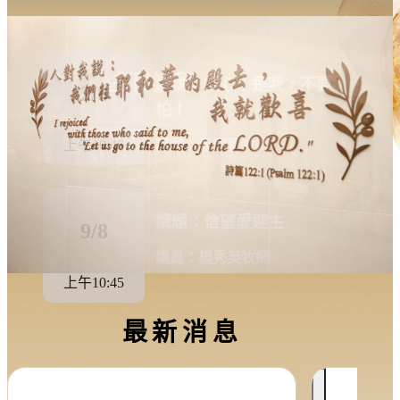
主日崇拜
主日崇拜
講題：放心！是我，不要
2/8
怕！
上午10:45
講員：潘國賢牧師
講題：信望愛迎主
9/8
講員：楊秀英牧師
上午10:45
最新消息